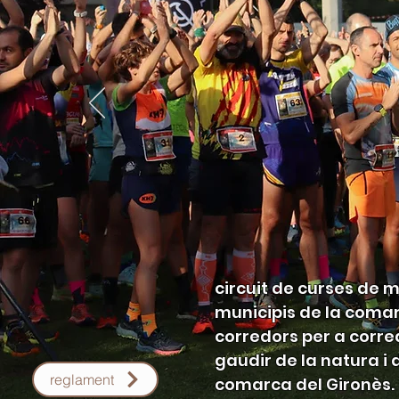
circuit de curses de
municipis de la comar
corredors per a corre
gaudir de la natura i 
reglament
comarca del Gironès.